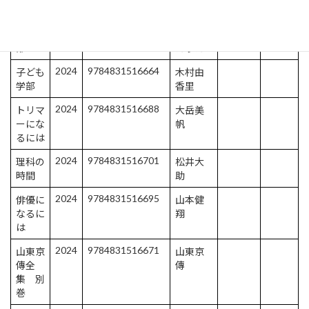
科高校
香里
2024
9784831516657
建築学
いのう
部
えりえ
2024
9784831516664
子ども
木村由
学部
香里
2024
9784831516688
トリマ
大岳美
ーにな
帆
るには
2024
9784831516701
理科の
松井大
時間
助
2024
9784831516695
俳優に
山本健
なるに
翔
は
2024
9784831516671
山東京
山東京
傳全
傳
集 別
巻