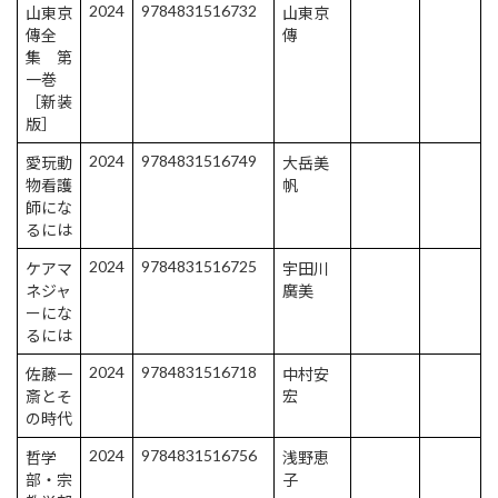
2024
9784831516732
山東京
山東京
傳全
傳
集 第
一巻
［新装
版］
2024
9784831516749
愛玩動
大岳美
物看護
帆
師にな
るには
2024
9784831516725
ケアマ
宇田川
ネジャ
廣美
ーにな
るには
2024
9784831516718
佐藤一
中村安
斎とそ
宏
の時代
2024
9784831516756
哲学
浅野恵
部・宗
子