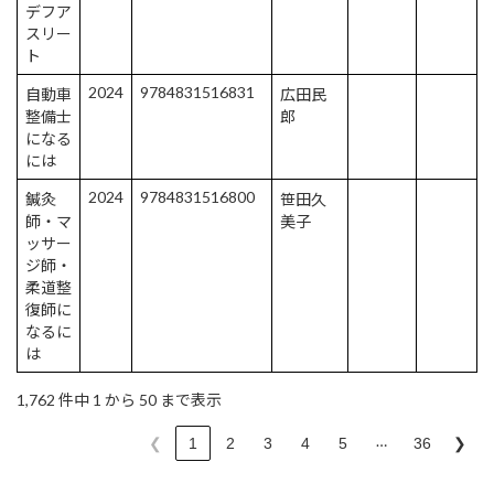
デフア
スリー
ト
2024
9784831516831
自動車
広田民
整備士
郎
になる
には
2024
9784831516800
鍼灸
笹田久
師・マ
美子
ッサー
ジ師・
柔道整
復師に
なるに
は
1,762 件中 1 から 50 まで表示
…
❮
1
2
3
4
5
36
❯