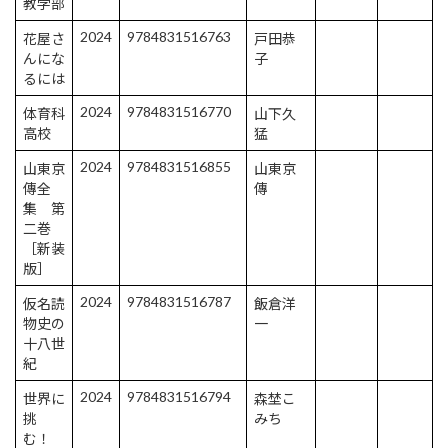
教学部
2024
9784831516763
花屋さ
戸田恭
んにな
子
るには
2024
9784831516770
体育科
山下久
高校
猛
2024
9784831516855
山東京
山東京
傳全
傳
集 第
二巻
［新装
版］
2024
9784831516787
仮名読
飯倉洋
物史の
一
十八世
紀
2024
9784831516794
世界に
森埜こ
挑
みち
む！