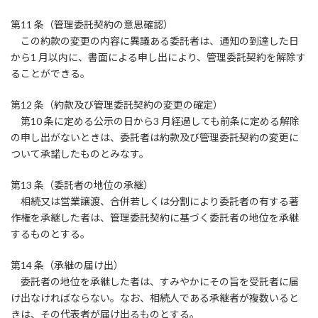
第11 条（管理委託契約の意思確認）
この約款の変更の内容に異議ある委託者は、通知の到達した日
から1 月以内に、書面による申し出により、管理委託契約を解除す
ることができる。
第12 条（約款及び管理委託契約の変更の確定）
第10 条に定める公示の日から3 月経過しても前条に定める解除
の申し出がないときは、委託者は約款及び管理委託契約の変更に
ついて承諾したものとみなす。
第13 条（委託者の地位の承継）
相続又は営業譲渡、合併若しくは分割により委託者の有する著
作権を承継した者は、管理委託契約に基づく委託者の地位を承継
するものとする。
第14 条（承継の届け出）
委託者の地位を承継した者は、すみやかにその旨を受託者に届
け出なければならない。なお、相続人である承継者が複数いると
きは、その代表者が届け出るものとする。