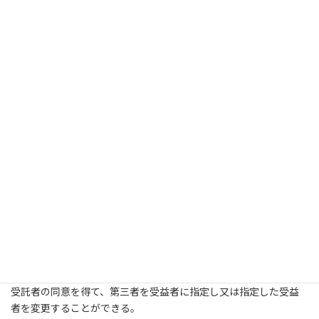
第3 条（契約期間）
契約期間は、管理委託契約の締結の日から3 年とする。但し、契
約期間満了の3月前までに、受託者又は委託者が反対の意思表示を
しないときは、本契約は自動的に2年間更新されたものとする。
第4 条（使用料規程に基づく徴収）
受託者は、文化庁長官に届け出た使用料規程に基づき、利用者
から使用料を徴収するものとする。
第5 条（使用料の減額根拠）
受託者は、利用許諾契約の締結の促進又は管理の効率化を図る
ため、必要に応じ、合理的な範囲で、文化庁長官に届け出た使用
料規程に定める使用料の額を減じた額を利用者に請求することが
できる。
第6 条（受益者の指定）
この約款における受益者は委託者とする。ただし、委託者は、
受託者の同意を得て、第三者を受益者に指定し又は指定した受益
者を変更することができる。