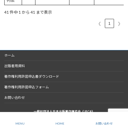
列伝
41 件中 1 から 41 まで表示
❮
1
❯
ホーム
出版者用資料
著作権利用許諾申込書ダウンロード
著作権利用許諾申込フォーム
お問い合わせ
一般社団法人日本出版著作権協会《JPCA》
〒113-0022 東京都文京区本郷2-17-5 MAIL
info@jpca.jp.net
Copyright © Japan Publishing Copyright Association, All Rights Reserved.
MENU
HOME
お問い合わせ